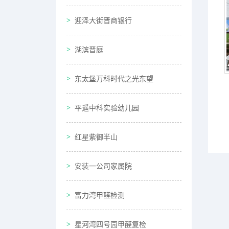
迎泽大街晋商银行
湖滨晋庭
东太堡万科时代之光东望
平遥中科实验幼儿园
红星紫御半山
安装一公司家属院
富力湾甲醛检测
星河湾四号园甲醛复检